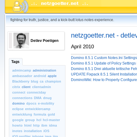
fighting for truth, justice, and a kick-butt lotus notes experience.
netzgoetter.net - detle
Detlev Poettgen
April 2010
Domino 8.5.1 Custom Notes.Ini Settings s
Tags
Domino 8.5.1 Update of Policy Settings 
Domino 8.5.1 Drei aktuelle kritische Fe
admincamp
administration
UPDATE Fixpack 8.5.1 Silent Installatio
ambassador
android
apple
DominoWiki: How to Properly Configure 
Blackberry
blug
ca
champion
citrix
client
clientadmin
connect
connectday
connections
DMA
dnug
domino
dpocs
e-mobility
eclipse
entwicklercamp
entwicklung
formula
gold
google
group
hcl
hcl-master
howto
html
http
ibm
idma
inotes
installation
iOS
iOS.profiler
iphone
java
jira