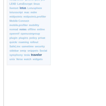
LE4D
LetsEncrypt
linux
lotus
livetext
Lotusphere
lotusscript
mac
mdm
midpoints
midpoints.profiler
Mobile Connect
mobile.profiler
mobility
nomad
notes
offline
online
openntf
openusergroup
plugin
plugins
policy
privat
quickr
roaming
rollout
SafeLinx
sametime
security
sidebar
smtp
snippets
Social
traveler
symphony
tesla
unix
Verse
watch
widgets