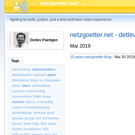
fighting for truth, justice, and a kick-butt lotus notes experience.
netzgoetter.net - detle
Detlev Poettgen
Mai 2019
10 years netzgoetter blog
- Mai 30 2019
Tags
admincamp
administration
ambassador
android
apple
Blackberry
blug
ca
champion
citrix
client
clientadmin
connect
connectday
connections
DMA
dnug
domino
dpocs
e-mobility
eclipse
entwicklercamp
entwicklung
formula
gold
google
group
hcl
hcl-master
howto
html
http
ibm
idma
inotes
installation
iOS
iOS.profiler
iphone
java
jira