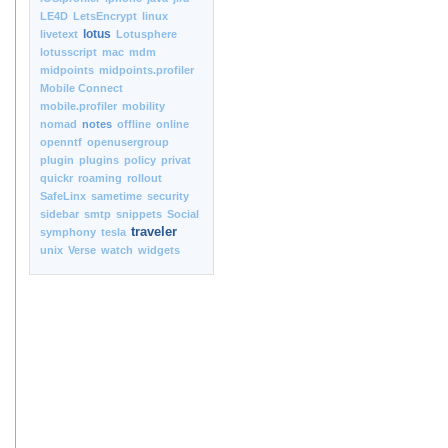
LE4D
LetsEncrypt
linux
lotus
livetext
Lotusphere
lotusscript
mac
mdm
midpoints
midpoints.profiler
Mobile Connect
mobile.profiler
mobility
nomad
notes
offline
online
openntf
openusergroup
plugin
plugins
policy
privat
quickr
roaming
rollout
SafeLinx
sametime
security
sidebar
smtp
snippets
Social
traveler
symphony
tesla
unix
Verse
watch
widgets