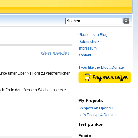
Über diesen Blog
Datenschutz
Impressum
eclipse
entwicklung
plugins
widgets
snippets
Kontakt
If you like the Blog...Donate
rce unter OpenNTF.org zu veröffentlichen.
 ich Ende der nächsten Woche das erste
My Projects
Snippets on OpenNTF
Let's Encrypt 4 Domino
Treffpunkte
Feeds