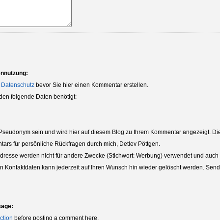
ennutzung:
 Datenschutz
bevor Sie hier einen Kommentar erstellen.
den folgende Daten benötigt:
eudonym sein und wird hier auf diesem Blog zu Ihrem Kommentar angezeigt. Die 
tars für persönliche Rückfragen durch mich, Detlev Pöttgen.
dresse werden nicht für andere Zwecke (Stichwort: Werbung) verwendet und auch nic
ten Kontaktdaten kann jederzeit auf Ihren Wunsch hin wieder gelöscht werden. Sende
sage:
ction
before posting a comment here.