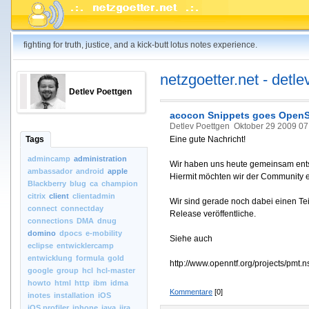
fighting for truth, justice, and a kick-butt lotus notes experience.
netzgoetter.net - detle
Detlev Poettgen
acocon Snippets goes Open
Detlev Poettgen
Oktober 29 2009 07
Tags
Eine gute Nachricht!
admincamp
administration
Wir haben uns heute gemeinsam ent
ambassador
android
apple
Hiermit möchten wir der Community 
Blackberry
blug
ca
champion
citrix
client
clientadmin
Wir sind gerade noch dabei einen Te
connect
connectday
Release veröffentliche.
connections
DMA
dnug
domino
dpocs
e-mobility
Siehe auch
eclipse
entwicklercamp
entwicklung
formula
gold
http://www.openntf.org/projects/pmt.
google
group
hcl
hcl-master
howto
html
http
ibm
idma
Kommentare
[0]
inotes
installation
iOS
iOS.profiler
iphone
java
jira