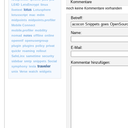
Kommentare
LE4D
LetsEncrypt
linux
noch keine Kommentare vorhanden
lotus
livetext
Lotusphere
lotusscript
mac
mdm
Betreff:
midpoints
midpoints.profiler
Mobile Connect
mobile.profiler
mobility
Name:
nomad
notes
offline
online
openntf
openusergroup
plugin
plugins
policy
privat
E-Mail:
quickr
roaming
rollout
SafeLinx
sametime
security
sidebar
smtp
snippets
Social
Kommentar hinzufügen:
traveler
symphony
tesla
unix
Verse
watch
widgets