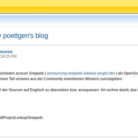
v poettgen's blog
Source
:59:25 PM
schieden acocon Snippets (
announcing-snippets-sidebar-plugin.htm
) als OpenSou
einen Teil unseres aus der Community erworbenen Wissens zurückgeben.
il der Sourcen auf Englisch zu übersetzen bzw. anzupassen. Ich rechne damit, das
nsf/ProjectLookup/Snippets