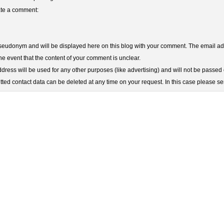
eate a comment:
udonym and will be displayed here on this blog with your comment. The email add
he event that the content of your comment is unclear.
ress will be used for any other purposes (like advertising) and will not be passed o
ted contact data can be deleted at any time on your request. In this case please s