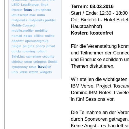
LE4D
LetsEncrypt
linux
Termin: 03.03.2016
lotus
livetext
Lotusphere
Start / Ende: 12:30 - 18:00
lotusscript
mac
mdm
Ort: Bielefeld
-
Hotel Bielef
midpoints
midpoints.profiler
Mobile Connect
Hauptbahnhof)
mobile.profiler
mobility
Kosten: kostenfrei
nomad
notes
offline
online
openntf
openusergroup
Für die Veranstaltung konn
plugin
plugins
policy
privat
quickr
roaming
rollout
und Teilnehmer der Connect
SafeLinx
sametime
security
und Eindrücke schildern u
sidebar
smtp
snippets
Social
Themen diskutieren.
traveler
symphony
tesla
unix
Verse
watch
widgets
Wir stellen die wichtigst
IBM Verse, Project Toscan
Domino,IBM Notes Travele
in fünf Sessions vor.
Die Teilnahme an der Verans
durch Sponsoren getragen.
Keine Angst - es handelt s