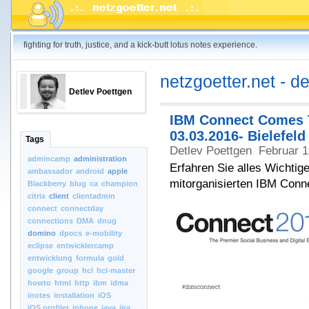
fighting for truth, justice, and a kick-butt lotus notes experience.
netzgoetter.net - d
Detlev Poettgen
IBM Connect Comes T
03.03.2016- Bielefeld
Tags
Detlev Poettgen
Februar 
admincamp
administration
Erfahren Sie alles Wichtig
ambassador
android
apple
mitorganisierten IBM Conn
Blackberry
blug
ca
champion
citrix
client
clientadmin
connect
connectday
connections
DMA
dnug
domino
dpocs
e-mobility
eclipse
entwicklercamp
entwicklung
formula
gold
google
group
hcl
hcl-master
howto
html
http
ibm
idma
inotes
installation
iOS
iOS.profiler
iphone
java
jira