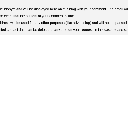
udonym and will be displayed here on this blog with your comment. The email add
he event that the content of your comment is unclear.
ress will be used for any other purposes (like advertising) and will not be passed o
ted contact data can be deleted at any time on your request. In this case please s