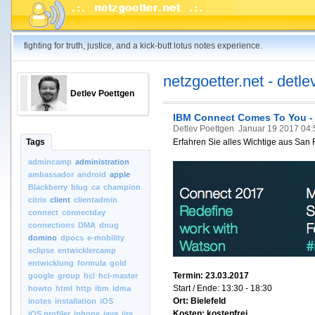
fighting for truth, justice, and a kick-butt lotus notes experience.
netzgoetter.net - detle
Detlev Poettgen
IBM Connect Comes To You - W
Detlev Poettgen
Januar 19 2017 04
Tags
Erfahren Sie alles Wichtige aus San 
admincamp
administration
ambassador
android
apple
Blackberry
blug
ca
champion
citrix
client
clientadmin
connect
connectday
connections
DMA
dnug
domino
dpocs
e-mobility
eclipse
entwicklercamp
entwicklung
formula
gold
Termin: 23.03.2017
google
group
hcl
hcl-master
Start / Ende: 13:30 - 18:30
howto
html
http
ibm
idma
Ort: Bielefeld
inotes
installation
iOS
Kosten: kostenfrei
iOS.profiler
iphone
java
jira