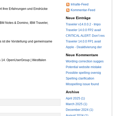
Inhalte-Feed
ert Ihre Erfahrungen und Eindrücke
Kommentar-Feed
Neue Einträge
IBM Notes & Domino, IBM Traveler,
Traveler v14.0.0.2 - Impo
Traveler 14.0.0 FP2 avail
CRITICAL ALERT: Don’t res
Traveler 14.0.0 FP1 avail
s ist die Vorstellung und gemeinsame
Apple - Deaktivierung der
Neue Kommentare
s 14. OpenUserGroup | Westfalen
Wording correction sugges
Potential website mistake
Possible spelling oversig
Spelling clarification
Misspelling issue found
Archive
April 2025 (1)
March 2025 (1)
December 2024 (1)
August 2024 (1)