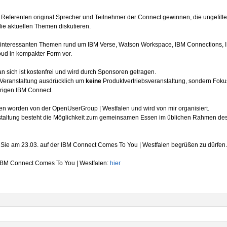
s Referenten original Sprecher und Teilnehmer der Connect gewinnen, die ungefilt
ie aktuellen Themen diskutieren.
d interessanten Themen rund um IBM Verse, Watson Workspace, IBM Connections, 
d in kompakter Form vor.
n sich ist kostenfrei und wird durch Sponsoren getragen.
r Veranstaltung ausdrücklich um
keine
Produktvertriebsveranstaltung, sondern Foku
hrigen IBM Connect.
fen worden von der OpenUserGroup | Westfalen und wird von mir organisiert.
anstaltung besteht die Möglichkeit zum gemeinsamen Essen im üblichen Rahmen de
, Sie am 23.03. auf der IBM Connect Comes To You | Westfalen begrüßen zu dürfen.
IBM Connect Comes To You | Westfalen:
hier