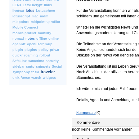
LE4D
LetsEncrypt
linux
lotus
Für die Veranstaltung konnten wir al
livetext
Lotusphere
schildern und gemeinsam mit Ihnen d
lotusscript
mac
mdm
midpoints
midpoints.profiler
Wir stellen die wichtigsten News un
Mobile Connect
Anwendungsmodernisierung und Clou
mobile.profiler
mobility
nomad
notes
offline
online
Die Teilnahme an der Veranstaltung a
openntf
openusergroup
Keine Angst - es handelt sich bei de
plugin
plugins
policy
privat
Diskussion der News von der diesjä
quickr
roaming
rollout
SafeLinx
sametime
security
Die Veranstaltung ist ins Leben geru
sidebar
smtp
snippets
Social
traveler
Nach Abschluss der offiziellen Ver
symphony
tesla
Stammtisches.
unix
Verse
watch
widgets
Ich würde mich auf jeden Fall freuen
Details, Agenda und Anmeldung zur 
Kommentare
[0]
Kommentare
noch keine Kommentare vorhanden