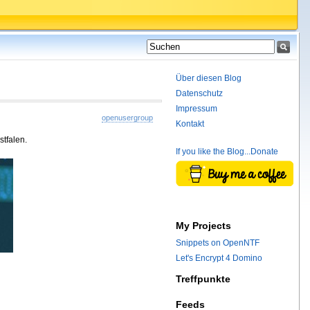
Über diesen Blog
Datenschutz
Impressum
openusergroup
Kontakt
tfalen.
If you like the Blog...Donate
My Projects
Snippets on OpenNTF
Let's Encrypt 4 Domino
Treffpunkte
Feeds