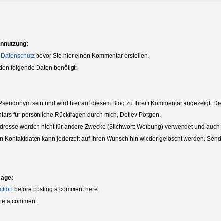
ennutzung:
 Datenschutz
bevor Sie hier einen Kommentar erstellen.
den folgende Daten benötigt:
eudonym sein und wird hier auf diesem Blog zu Ihrem Kommentar angezeigt. Die 
tars für persönliche Rückfragen durch mich, Detlev Pöttgen.
dresse werden nicht für andere Zwecke (Stichwort: Werbung) verwendet und auch nic
ten Kontaktdaten kann jederzeit auf Ihren Wunsch hin wieder gelöscht werden. Sende
sage:
ction
before posting a comment here.
eate a comment: